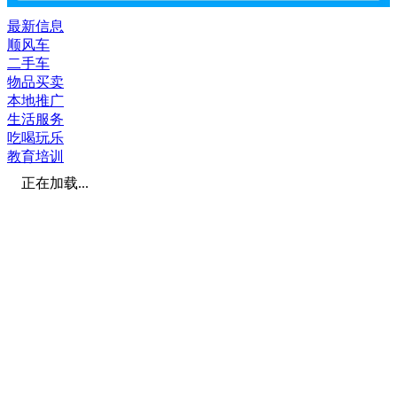
最新信息
顺风车
二手车
物品买卖
本地推广
生活服务
吃喝玩乐
教育培训
正在加载...