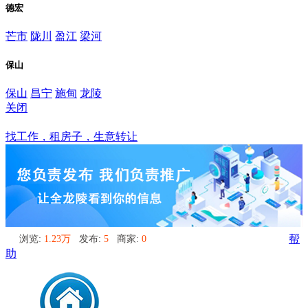
德宏
芒市
陇川
盈江
梁河
保山
保山
昌宁
施甸
龙陵
关闭
龙陵
找工作，租房子，生意转让
浏览:
1.23万
发布:
5
商家:
0
帮
助