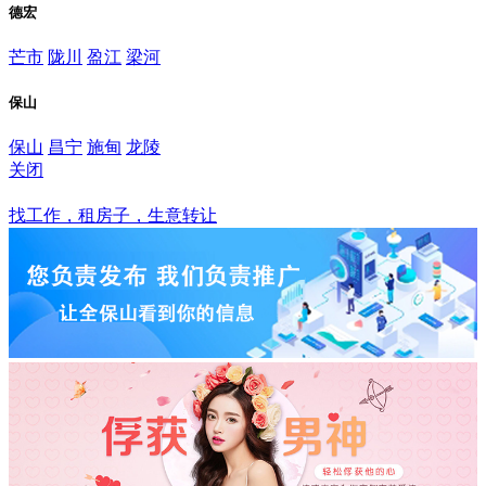
德宏
芒市
陇川
盈江
梁河
保山
保山
昌宁
施甸
龙陵
关闭
保山
找工作，租房子，生意转让