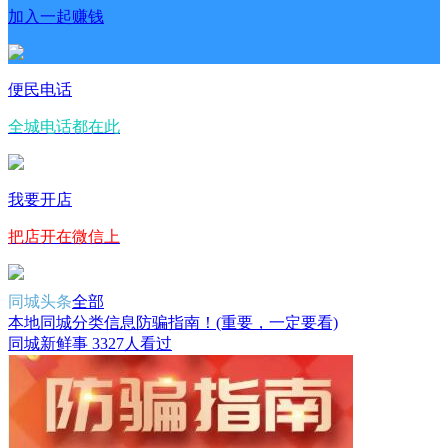
加入一起赚钱
便民电话
全城电话都在此
我要开店
把店开在微信上
同城头条
全部
本地同城分类信息防骗指南！(重要，一定要看)
同城新鲜事
3327人看过