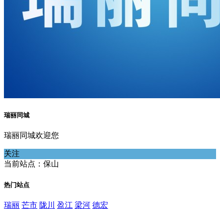
瑞丽同城
瑞丽同城欢迎您
关注
当前站点：保山
热门站点
瑞丽
芒市
陇川
盈江
梁河
德宏