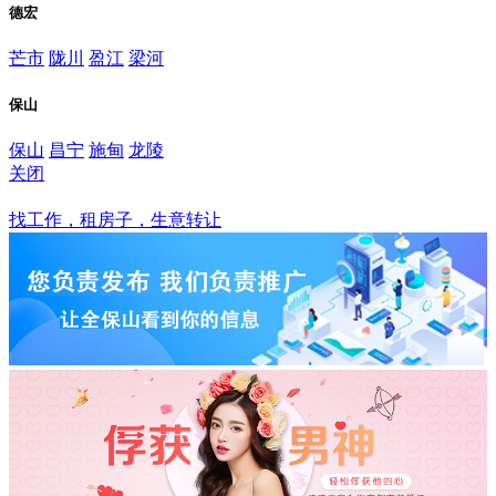
德宏
芒市
陇川
盈江
梁河
保山
保山
昌宁
施甸
龙陵
关闭
保山
找工作，租房子，生意转让