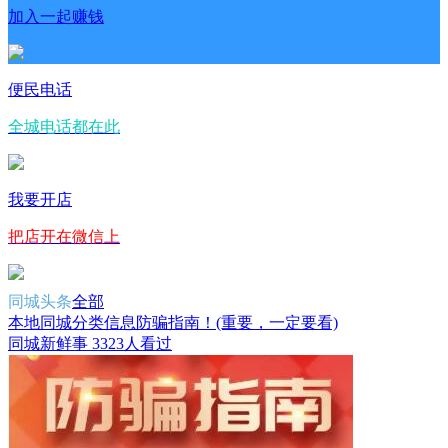
加入一起赚钱
便民电话
全城电话都在此
我要开店
把店开在微信上
同城头条
全部
本地同城分类信息防骗指南！(重要，一定要看)
同城新鲜事
3323人看过