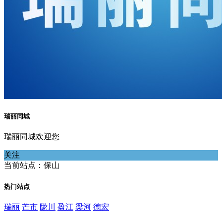
瑞丽同城
瑞丽同城欢迎您
关注
当前站点：保山
热门站点
瑞丽
芒市
陇川
盈江
梁河
德宏