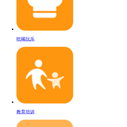
吃喝玩乐
教育培训