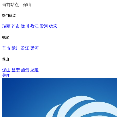
当前站点：保山
热门站点
瑞丽
芒市
陇川
盈江
梁河
德宏
德宏
芒市
陇川
盈江
梁河
保山
保山
昌宁
施甸
龙陵
关闭