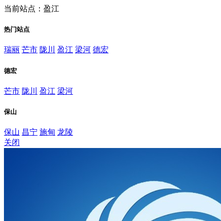
当前站点：盈江
热门站点
瑞丽
芒市
陇川
盈江
梁河
德宏
德宏
芒市
陇川
盈江
梁河
保山
保山
昌宁
施甸
龙陵
关闭