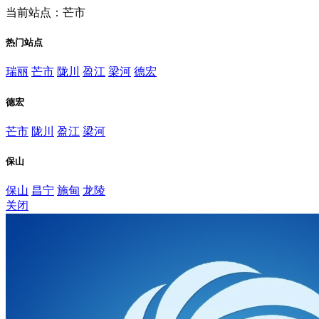
当前站点：芒市
热门站点
瑞丽
芒市
陇川
盈江
梁河
德宏
德宏
芒市
陇川
盈江
梁河
保山
保山
昌宁
施甸
龙陵
关闭