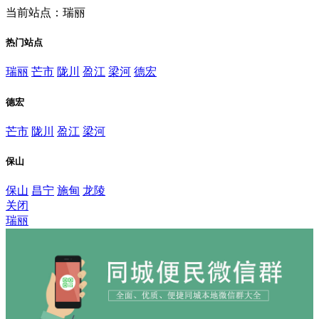
当前站点：瑞丽
热门站点
瑞丽
芒市
陇川
盈江
梁河
德宏
德宏
芒市
陇川
盈江
梁河
保山
保山
昌宁
施甸
龙陵
关闭
瑞丽