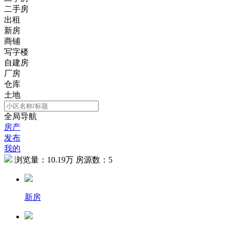
二手房
出租
新房
商铺
写字楼
自建房
厂房
仓库
土地
全局导航
房产
发布
我的
浏览量：
10.19万
房源数：
5
新房