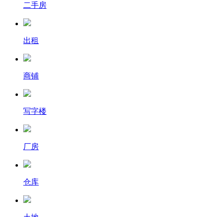
二手房
出租
商铺
写字楼
厂房
仓库