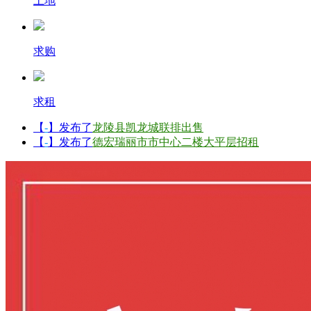
土地
求购
求租
【
-
】发布了
龙陵县凯龙城联排出售
【
-
】发布了
德宏瑞丽市市中心二楼大平层招租