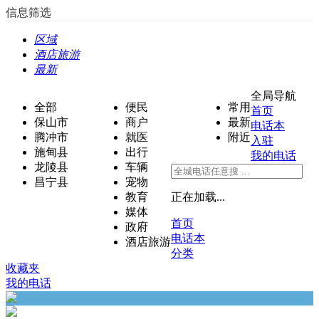
信息筛选
区域
酒店旅游
最新
全局导航
全部
便民
常用
首页
保山市
商户
最新
电话本
腾冲市
就医
附近
入驻
施甸县
出行
我的电话
龙陵县
车辆
昌宁县
宠物
教育
正在加载...
媒体
首页
政府
电话本
酒店旅游
分类
收藏夹
我的电话